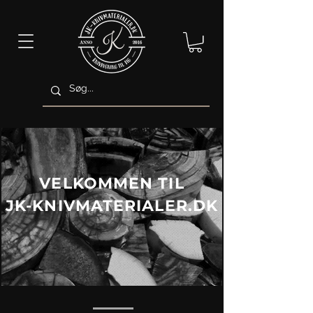
VELKOMMEN TIL
JK-KNIVMATERIALER.DK