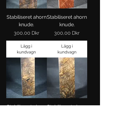
Stabiliseret ahorn
Stabiliseret ahorn
knude.
knude.
Pris
Pris
300,00 Dkr
300,00 Dkr
Lägg i
Lägg i
kundvagn
kundvagn
Stabiliseret ahorn
Stabiliseret ahorn
knude.
knude.
Pris
Pris
300,00 Dkr
300,00 Dkr
Lägg i
Lägg i