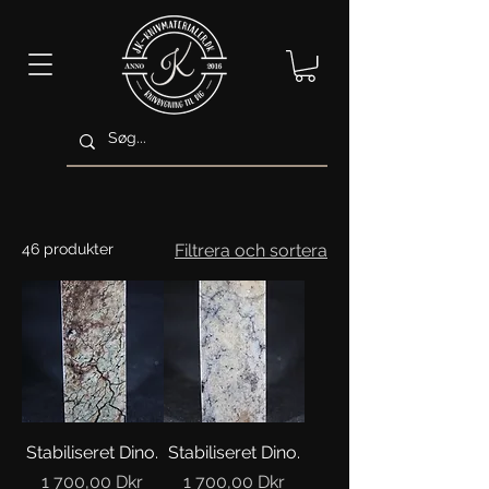
46 produkter
Filtrera och sortera
Stabiliseret Dino.
Stabiliseret Dino.
Pris
Pris
1 700,00 Dkr
1 700,00 Dkr