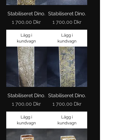
Stabiliseret Dino.
Stabiliseret Dino.
Pris
Pris
1 700,00 Dkr
1 700,00 Dkr
Lägg i
Lägg i
kundvagn
kundvagn
Stabiliseret Dino.
Stabiliseret Dino.
Pris
Pris
1 700,00 Dkr
1 700,00 Dkr
Lägg i
Lägg i
kundvagn
kundvagn