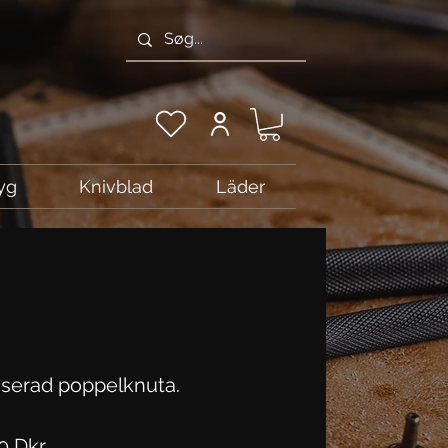
yg
Knivblad
Läder
liserad poppelknuta.
Pris
0 Dkr