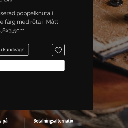
liserad poppelknuta i
e färg med röta i. Mått
4,8x3,5cm
 i kundvagn
Köp nu
s på
Betalningsalternativ