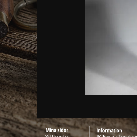
Mina sidor
Information
Mitt konto
JK-knivmaterialens