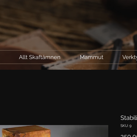
l
Allt Skaftämnen
Mammut
Verkt
Stabi
SKU: 9
350,0