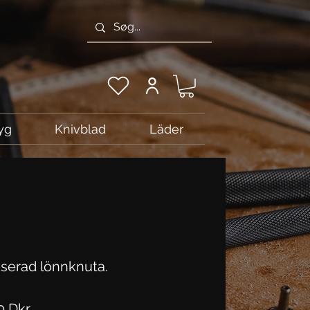
yg
Knivblad
Läder
liserad lönnknuta.
Pris
0 Dkr