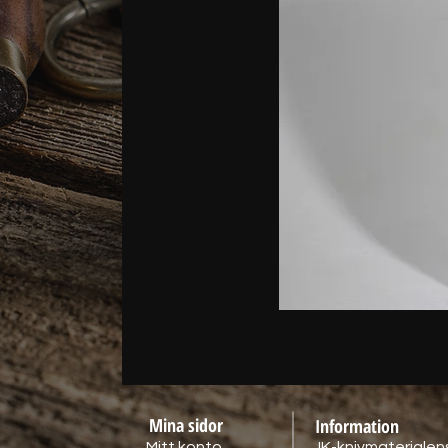
Mina sidor
Information
Mitt konto
JK-knivmaterialens