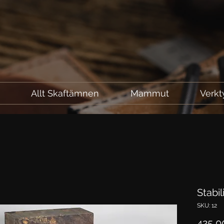
l
Allt Skaftämnen
Mammut
Verkt
Stabi
SKU: 12
425,0