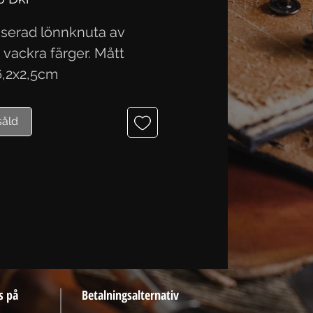
liserad lönnknuta av
 i vackra färger. Mått
6,2x2,5cm
såld
s på
Betalningsalternativ