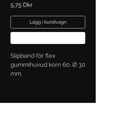
Pris
5,75 Dkr
Lägg i kundvagn
Köp nu
Slipband för flex
gummihuvud korn 60. Ø 30
mm.
Integritetspolicy
Handelsvillkor