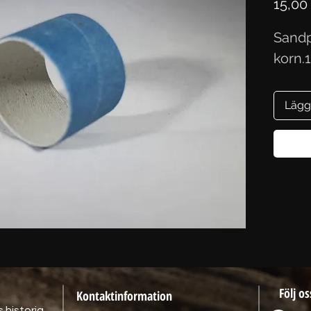
15,00
Sandpa
korn.1
Lägg
Följ os
Kontaktinformation
 historia