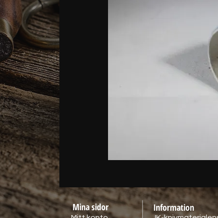
Mina sidor
Information
Mitt konto
JK-knivmaterialens