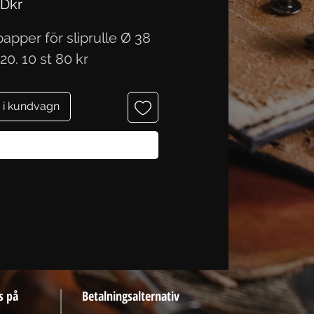
Pris
 Dkr
pper för sliprulle Ø 38 
20. 10 st 80 kr
 i kundvagn
Köp nu
s på
Betalningsalternativ