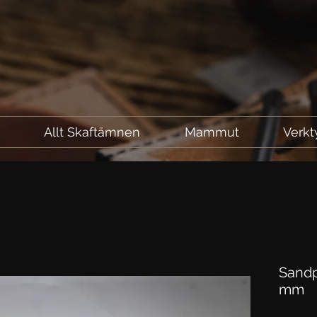
l
Allt Skaftämnen
Mammut
Verkt
Sandp
mm