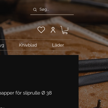
yg
Knivblad
Läder
apper för sliprulle Ø 38