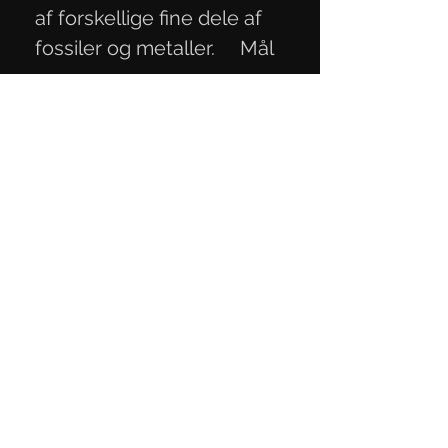
af forskellige fine dele af
fossiler og metaller. Mål
12,2x4,2x2,2 cm.
Integritetspolicy
Handelsvillkor
Kontaktinformation
E-post:
knivmaterialer@gmail.com
Telefon:
+45 27 29 06 93
CVR-nummer:
40818189
Kontakta oss
här