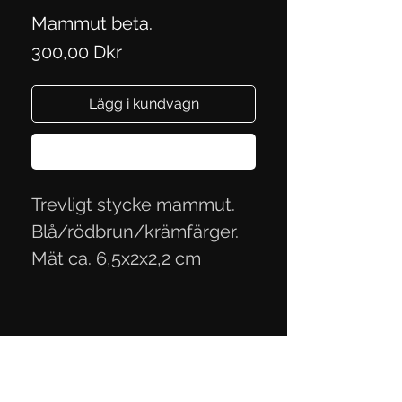
Mammut beta.
Pris
300,00 Dkr
Lägg i kundvagn
Köp nu
Trevligt stycke mammut.
Blå/rödbrun/krämfärger.
Mät ca. 6,5x2x2,2 cm
Integritetspolicy
Handelsvillkor