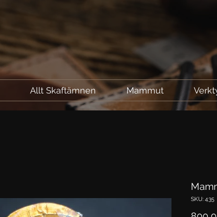
l
Allt Skaftämnen
Mammut
Verkt
Mamm
SKU: 435
800,0