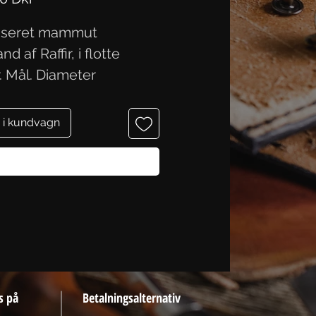
liseret mammut
nd af Raffir, i flotte
r. Mål. Diameter
,6 cm.
 i kundvagn
Köp nu
s på
Betalningsalternativ