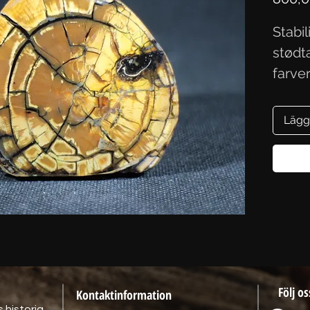
Stabi
stødta
farve
6,2x2
Lägg
Följ os
Kontaktinformation
 historia