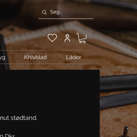
yg
Knivblad
Läder
ut stødtand.
Pris
0 Dkr