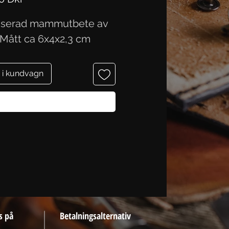
liserad mammutbete av
. Mått ca 6x4x2,3 cm
 i kundvagn
Köp nu
s på
Betalningsalternativ