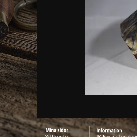
Mina sidor
Information
Mitt konto
JK-knivmaterialens