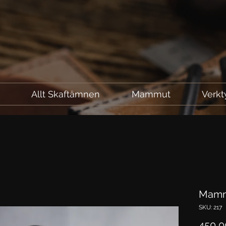
l
Allt Skaftämnen
Mammut
Verkt
Mamm
SKU: 217
450,0