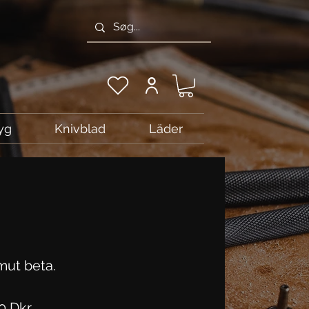
yg
Knivblad
Läder
ut beta.
Pris
0 Dkr