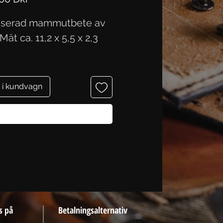
liserad mammutbete av
. Mät ca. 11,2 x 5,5 x 2,3
 i kundvagn
Köp nu
s på
Betalningsalternativ