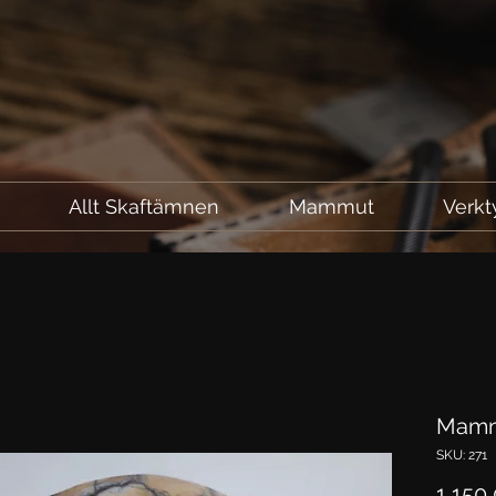
l
Allt Skaftämnen
Mammut
Verkt
Mamm
SKU: 271
1 150