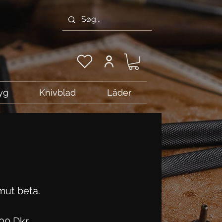
yg
Knivblad
Läder
ut beta.
Pris
,00 Dkr