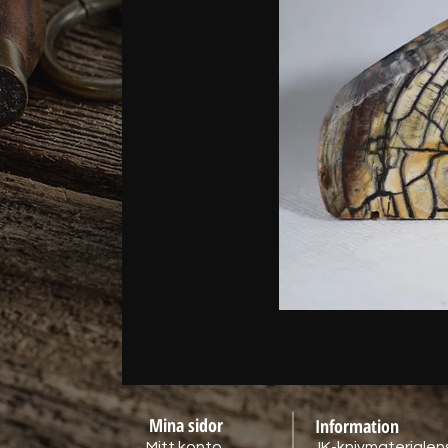
Mina sidor
Information
Mitt konto
JK-knivmaterialens