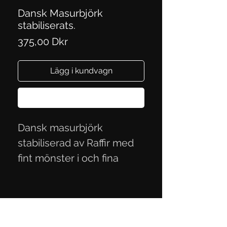
Dansk Masurbjörk
stabiliserats.
Pris
375,00 Dkr
Lägg i kundvagn
Köp nu
Dansk masurbjörk
stabiliserad av Raffir med
fint mönster i och fina
färger. Mål. 12,5x4,2x2,6
cm.
Integritetspolicy