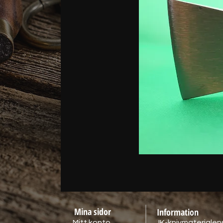
Mina sidor
Information
Mitt konto
JK-knivmaterialens