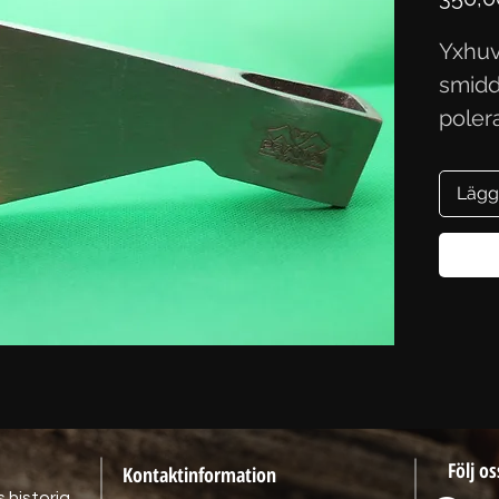
Yxhuv
smidd
poler
slipat
cm oc
Lägg
Följ os
Kontaktinformation
 historia