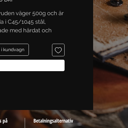
uden väger 500g och är
a i C45/1045 stål,
ade med härdat och
 ägg. Mål. Huvudet är 17
h ägget är 8,4 cm.
 i kundvagn
Köp nu
s på
Betalningsalternativ