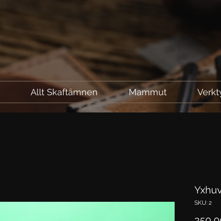
l
Allt Skaftämnen
Mammut
Verkt
Yxhu
SKU: 2
350,0