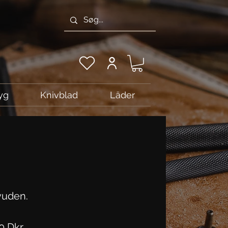
yg
Knivblad
Läder
vuden.
Pris
0 Dkr