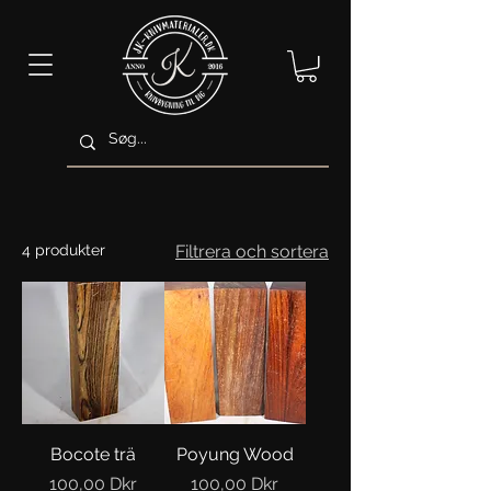
4 produkter
Filtrera och sortera
Bocote trä
Poyung Wood
Pris
Pris
100,00 Dkr
100,00 Dkr