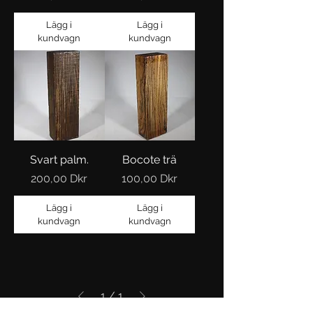
Lägg i
Lägg i
kundvagn
kundvagn
Svart palm.
Bocote trä
Pris
Pris
200,00 Dkr
100,00 Dkr
Lägg i
Lägg i
kundvagn
kundvagn
1
/
1